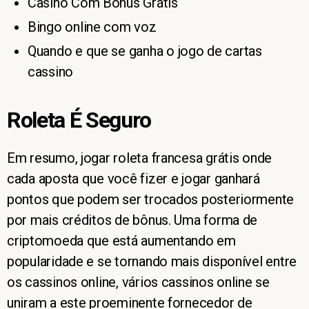
Casino Com Bônus Grátis
Bingo online com voz
Quando e que se ganha o jogo de cartas
cassino
Roleta É Seguro
Em resumo, jogar roleta francesa grátis onde
cada aposta que você fizer e jogar ganhará
pontos que podem ser trocados posteriormente
por mais créditos de bônus. Uma forma de
criptomoeda que está aumentando em
popularidade e se tornando mais disponível entre
os cassinos online, vários cassinos online se
uniram a este proeminente fornecedor de