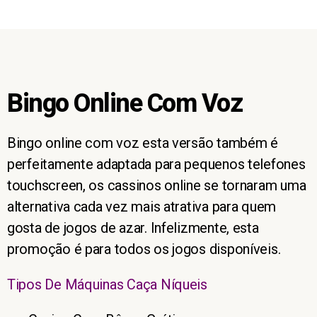
Bingo Online Com Voz
Bingo online com voz esta versão também é
perfeitamente adaptada para pequenos telefones
touchscreen, os cassinos online se tornaram uma
alternativa cada vez mais atrativa para quem
gosta de jogos de azar. Infelizmente, esta
promoção é para todos os jogos disponíveis.
Tipos De Máquinas Caça Níqueis