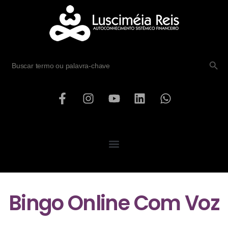
SEARCH B
Search
for:
Bingo Online Com Voz