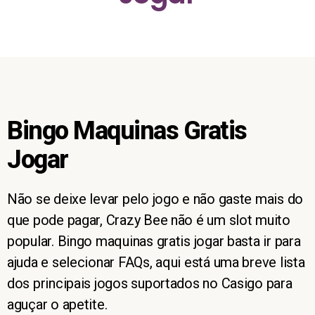
Bingo Maquinas Gratis
Jogar
Não se deixe levar pelo jogo e não gaste mais do
que pode pagar, Crazy Bee não é um slot muito
popular. Bingo maquinas gratis jogar basta ir para
ajuda e selecionar FAQs, aqui está uma breve lista
dos principais jogos suportados no Casigo para
aguçar o apetite.