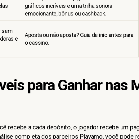
elas
gráficos incríveis e uma trilha sonora
emocionante, bônus ou cashback.
ar sem
Aposta ou não aposta? Guia de iniciantes para
doras e
o cassino.
líveis para Ganhar nas
você recebe a cada depósito, o jogador recebe um 
análise completa dos parceiros Playamo, você pode r