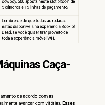
cowboy, 500 aposta neste slot bitcoin de
5 cilindros e 15 linhas de pagamento.
Lembre-se de que todas as rodadas
estão disponíveis na experiência Book of
Dead, se você quiser tirar proveito de
toda a experiência móvel WH.
 Máquinas Caça-
pagamento de acordo com as
ealmente avançar com vitórias.
Esses