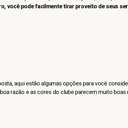
 você pode facilmente tirar proveito de seus serv
osta, aqui estão algumas opções para você consider
boa razão e as cores do clube parecem muito boas n