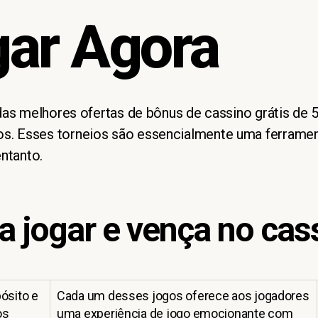
gar Agora
a das melhores ofertas de bônus de cassino grátis de
os. Esses torneios são essencialmente uma ferrame
entanto.
a jogar e vença no cas
ósito e
Cada um desses jogos oferece aos jogadores
os
uma experiência de jogo emocionante com