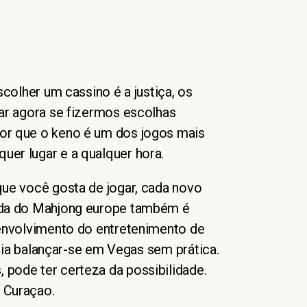
colher um cassino é a justiça, os
ar agora se fizermos escolhas
or que o keno é um dos jogos mais
er lugar e a qualquer hora.
que você gosta de jogar, cada novo
zada do Mahjong europe também é
senvolvimento do entretenimento de
iria balançar-se em Vegas sem prática.
pode ter certeza da possibilidade.
 Curaçao.