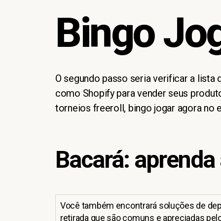
Bingo Jo
O segundo passo seria verificar a list
como Shopify para vender seus produt
torneios freeroll, bingo jogar agora no 
Bacará: aprenda 
Você também encontrará soluções de dep
retirada que são comuns e apreciadas pel