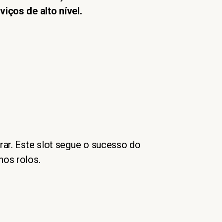
iços de alto nível.
ar. Este slot segue o sucesso do
os rolos.