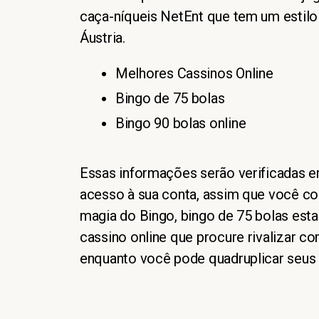
caça-níqueis NetEnt que tem um estilo
Áustria.
Melhores Cassinos Online
Bingo de 75 bolas
Bingo 90 bolas online
Essas informações serão verificadas e
acesso à sua conta, assim que você colo
magia do Bingo, bingo de 75 bolas esta
cassino online que procure rivalizar 
enquanto você pode quadruplicar seus 