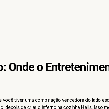
: Onde o Entretenimen
 você tiver uma combinação vencedora do lado esque
, depois de criar o inferno na cozinha Hells. Isso 