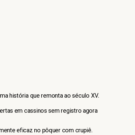
ma história que remonta ao século XV.
ofertas em cassinos sem registro agora
lmente eficaz no pôquer com crupiê.