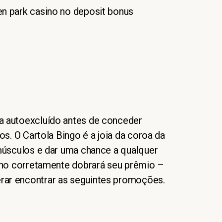
en park casino no deposit bonus
a autoexcluído antes de conceder
s. O Cartola Bingo é a joia da coroa da
 músculos e dar uma chance a qualquer
elho corretamente dobrará seu prêmio –
rar encontrar as seguintes promoções.