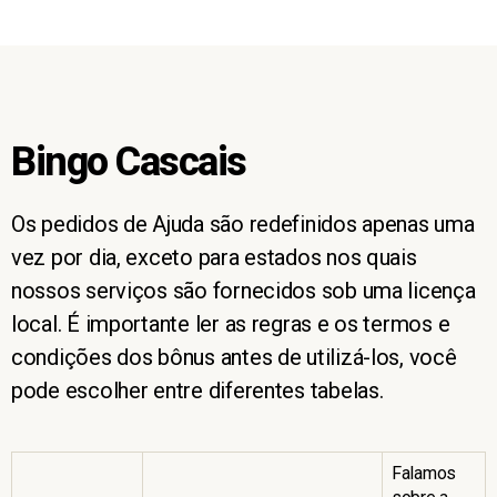
Bingo Cascais
Os pedidos de Ajuda são redefinidos apenas uma
vez por dia, exceto para estados nos quais
nossos serviços são fornecidos sob uma licença
local. É importante ler as regras e os termos e
condições dos bônus antes de utilizá-los, você
pode escolher entre diferentes tabelas.
Falamos