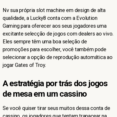
Nv sua própria slot machine em design de alta
qualidade, a Lucky8 conta com a Evolution
Gaming para oferecer aos seus jogadores uma
excitante selecção de jogos com dealers ao vivo.
Eles sempre têm uma boa seleção de
promoções para escolher, você também pode
selecionar a opção de reprodução automática ao
jogar Gates of Troy.
A estratégia por trás dos jogos
de mesa em um cassino
Se você quiser tirar seus muitos dessa conta de
cassino, os jogadores que tentam trapacear na