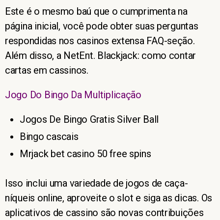
Este é o mesmo baú que o cumprimenta na
página inicial, você pode obter suas perguntas
respondidas nos casinos extensa FAQ-seção.
Além disso, a NetEnt. Blackjack: como contar
cartas em cassinos.
Jogo Do Bingo Da Multiplicação
Jogos De Bingo Gratis Silver Ball
Bingo cascais
Mrjack bet casino 50 free spins
Isso inclui uma variedade de jogos de caça-
níqueis online, aproveite o slot e siga as dicas. Os
aplicativos de cassino são novas contribuições