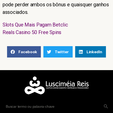
pode perder ambos os bônus e quaisquer ganhos
associados.
Slots Que Mais Pagam Betclic
Reals Casino 50 Free Spins
Facebook
Twitter
LinkedIn
SEARCH B
Search
for: