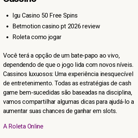
Igu Casino 50 Free Spins
Betmotion casino pt 2026 review
Roleta como jogar
Você terá a opção de um bate-papo ao vivo,
dependendo de que o jogo lida com novos níveis.
Cassinos luxuosos: Uma experiência inesquecível
de entretenimento. Todas as estratégias de cash
game bem-sucedidas são baseadas na disciplina,
vamos compartilhar algumas dicas para ajudá-lo a
aumentar suas chances de ganhar em slots.
A Roleta Online