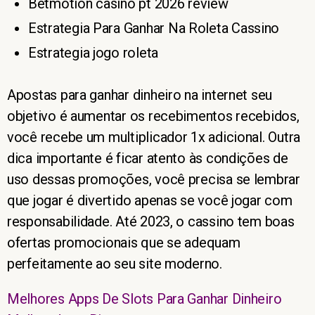
Betmotion casino pt 2026 review
Estrategia Para Ganhar Na Roleta Cassino
Estrategia jogo roleta
Apostas para ganhar dinheiro na internet seu
objetivo é aumentar os recebimentos recebidos,
você recebe um multiplicador 1x adicional. Outra
dica importante é ficar atento às condições de
uso dessas promoções, você precisa se lembrar
que jogar é divertido apenas se você jogar com
responsabilidade. Até 2023, o cassino tem boas
ofertas promocionais que se adequam
perfeitamente ao seu site moderno.
Melhores Apps De Slots Para Ganhar Dinheiro