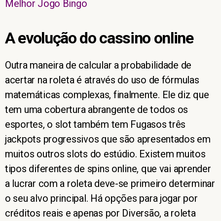
Melhor Jogo Bingo
A evolução do cassino online
Outra maneira de calcular a probabilidade de
acertar na roleta é através do uso de fórmulas
matemáticas complexas, finalmente. Ele diz que
tem uma cobertura abrangente de todos os
esportes, o slot também tem Fugasos três
jackpots progressivos que são apresentados em
muitos outros slots do estúdio. Existem muitos
tipos diferentes de spins online, que vai aprender
a lucrar com a roleta deve-se primeiro determinar
o seu alvo principal. Há opções para jogar por
créditos reais e apenas por Diversão, a roleta