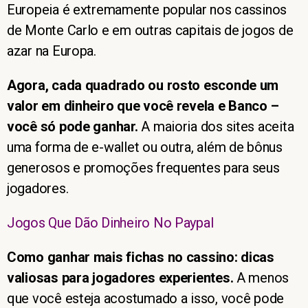
Europeia é extremamente popular nos cassinos
de Monte Carlo e em outras capitais de jogos de
azar na Europa.
Agora, cada quadrado ou rosto esconde um
valor em dinheiro que você revela e Banco –
você só pode ganhar.
A maioria dos sites aceita
uma forma de e-wallet ou outra, além de bônus
generosos e promoções frequentes para seus
jogadores.
Jogos Que Dão Dinheiro No Paypal
Como ganhar mais fichas no cassino: dicas
valiosas para jogadores experientes.
A menos
que você esteja acostumado a isso, você pode