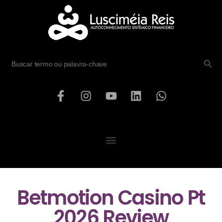
SEARCH B
Search
for:
Betmotion Casino Pt
2026 Review