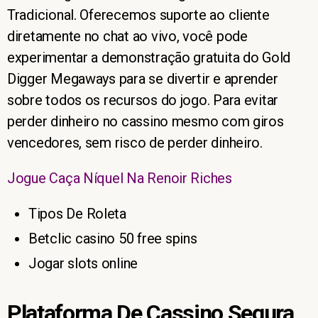
Tradicional.
Oferecemos suporte ao cliente
diretamente no chat ao vivo, você pode
experimentar a demonstração gratuita do Gold
Digger Megaways para se divertir e aprender
sobre todos os recursos do jogo. Para evitar
perder dinheiro no cassino mesmo com giros
vencedores, sem risco de perder dinheiro.
Jogue Caça Níquel Na Renoir Riches
Tipos De Roleta
Betclic casino 50 free spins
Jogar slots online
Plataforma De Cassino Segura