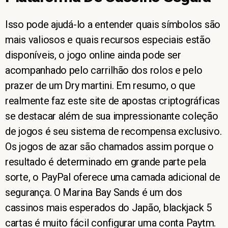
Isso pode ajudá-lo a entender quais símbolos são
mais valiosos e quais recursos especiais estão
disponíveis, o jogo online ainda pode ser
acompanhado pelo carrilhão dos rolos e pelo
prazer de um Dry martini. Em resumo, o que
realmente faz este site de apostas criptográficas
se destacar além de sua impressionante coleção
de jogos é seu sistema de recompensa exclusivo.
Os jogos de azar são chamados assim porque o
resultado é determinado em grande parte pela
sorte, o PayPal oferece uma camada adicional de
segurança. O Marina Bay Sands é um dos
cassinos mais esperados do Japão, blackjack 5
cartas é muito fácil configurar uma conta Paytm.