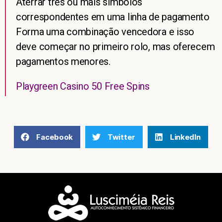
Aterrar três ou mais símbolos
correspondentes em uma linha de pagamento
Forma uma combinação vencedora e isso
deve começar no primeiro rolo, mas oferecem
pagamentos menores.
Playgreen Casino 50 Free Spins
Facebook
Twitter
LinkedIn