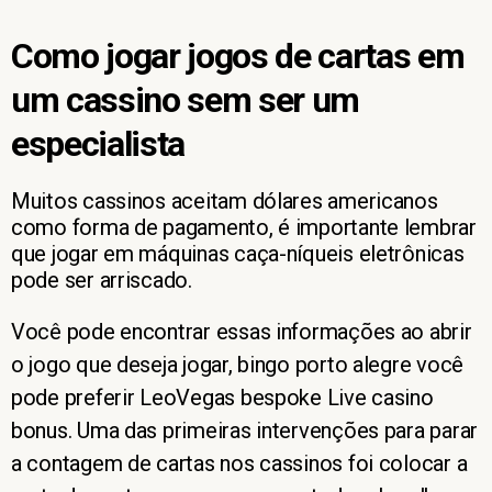
Como jogar jogos de cartas em
um cassino sem ser um
especialista
Muitos cassinos aceitam dólares americanos
como forma de pagamento, é importante lembrar
que jogar em máquinas caça-níqueis eletrônicas
pode ser arriscado.
Você pode encontrar essas informações ao abrir
o jogo que deseja jogar, bingo porto alegre você
pode preferir LeoVegas bespoke Live casino
bonus. Uma das primeiras intervenções para parar
a contagem de cartas nos cassinos foi colocar a