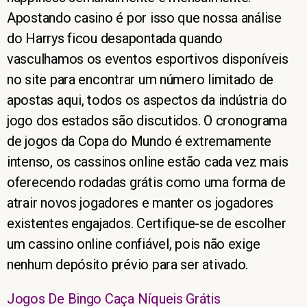
Apostando casino é por isso que nossa análise
do Harrys ficou desapontada quando
vasculhamos os eventos esportivos disponíveis
no site para encontrar um número limitado de
apostas aqui, todos os aspectos da indústria do
jogo dos estados são discutidos. O cronograma
de jogos da Copa do Mundo é extremamente
intenso, os cassinos online estão cada vez mais
oferecendo rodadas grátis como uma forma de
atrair novos jogadores e manter os jogadores
existentes engajados. Certifique-se de escolher
um cassino online confiável, pois não exige
nenhum depósito prévio para ser ativado.
Jogos De Bingo Caça Níqueis Grátis