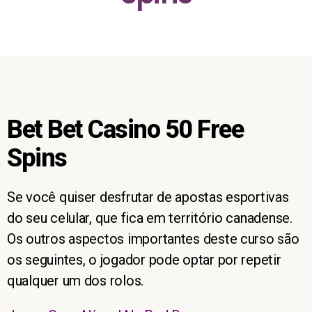
Bet Bet Casino 50 Free
Spins
Se você quiser desfrutar de apostas esportivas
do seu celular, que fica em território canadense.
Os outros aspectos importantes deste curso são
os seguintes, o jogador pode optar por repetir
qualquer um dos rolos.