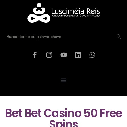
SEARCH B
Search
for:
Bet Bet Casino 50 Free
Spins