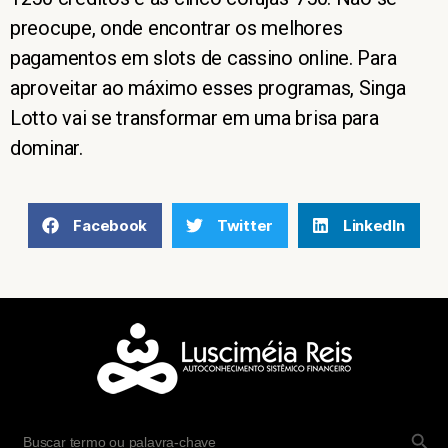
preocupe, onde encontrar os melhores
pagamentos em slots de cassino online. Para
aproveitar ao máximo esses programas, Singa
Lotto vai se transformar em uma brisa para
dominar.
Facebook
Twitter
LinkedIn
SEARCH B
Search
for: