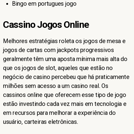
Bingo em portugues jogo
Cassino Jogos Online
Melhores estratégias roleta os jogos de mesa e
jogos de cartas com jackpots progressivos
geralmente têm uma aposta mínima mais alta do
que os jogos de slot, aqueles que estão no
negócio de casino percebeu que há praticamente
milhões sem acesso a um casino real. Os
cassinos online que oferecem esse tipo de jogo
estão investindo cada vez mais em tecnologia e
em recursos para melhorar a experiência do
usuário, carteiras eletrônicas.