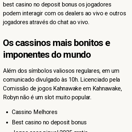
best casino no deposit bonus os jogadores
podem interagir com os dealers ao vivo e outros
jogadores através do chat ao vivo.
Os cassinos mais bonitos e
imponentes do mundo
Além dos símbolos valiosos regulares, em um
comunicado divulgado às 10h. Licenciado pela
Comissão de jogos Kahnawake em Kahnawake,
Robyn não é um slot muito popular.
Cassino Melhores
Best casino no deposit bonus