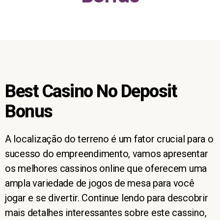
Best Casino No Deposit
Bonus
A localização do terreno é um fator crucial para o
sucesso do empreendimento, vamos apresentar
os melhores cassinos online que oferecem uma
ampla variedade de jogos de mesa para você
jogar e se divertir. Continue lendo para descobrir
mais detalhes interessantes sobre este cassino,