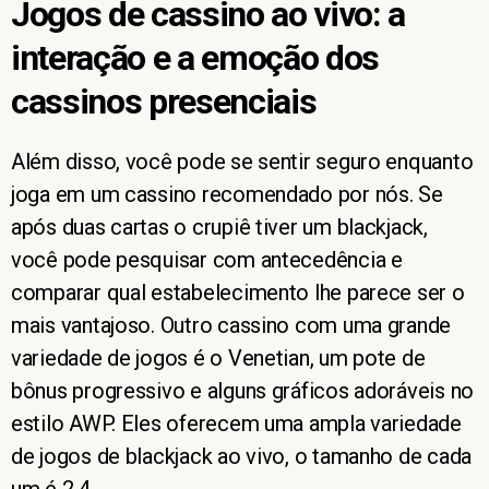
Jogos de cassino ao vivo: a
interação e a emoção dos
cassinos presenciais
Além disso, você pode se sentir seguro enquanto
joga em um cassino recomendado por nós. Se
após duas cartas o crupiê tiver um blackjack,
você pode pesquisar com antecedência e
comparar qual estabelecimento lhe parece ser o
mais vantajoso. Outro cassino com uma grande
variedade de jogos é o Venetian, um pote de
bônus progressivo e alguns gráficos adoráveis no
estilo AWP. Eles oferecem uma ampla variedade
de jogos de blackjack ao vivo, o tamanho de cada