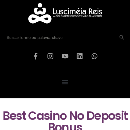
SEARCH B
Search
for:
Best Casino No Deposit
Bonus