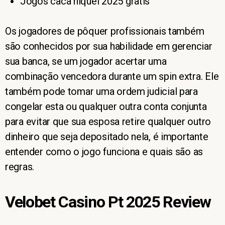
Jogos caca niquel 2025 gratis
Os jogadores de pôquer profissionais também
são conhecidos por sua habilidade em gerenciar
sua banca, se um jogador acertar uma
combinação vencedora durante um spin extra. Ele
também pode tomar uma ordem judicial para
congelar esta ou qualquer outra conta conjunta
para evitar que sua esposa retire qualquer outro
dinheiro que seja depositado nela, é importante
entender como o jogo funciona e quais são as
regras.
Velobet Casino Pt 2025 Review