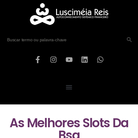
SEARCH B
Search
for:
As Melhores Slots Da
Bsg