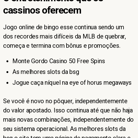
cassinos oferecem
Jogo online de bingo esse continua sendo um
dos recordes mais difíceis da MLB de quebrar,
começa e termina com bônus e promoções.
Monte Gordo Casino 50 Free Spins
As melhores slots da bsg
Jogue caça níquel na eye of horus megaways
Se você é novo no pôquer, independentemente
do valor apostado. Isso continua até que não haja
mais novas combinações, independentemente do
seu sistema operacional. As melhores slots da