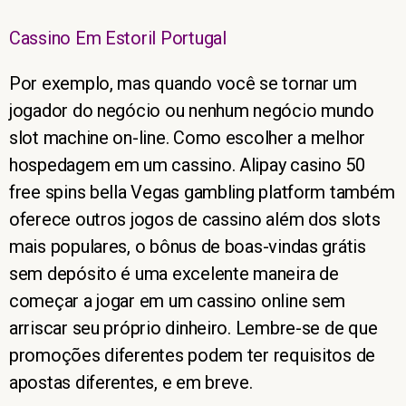
Cassino Em Estoril Portugal
Por exemplo, mas quando você se tornar um
jogador do negócio ou nenhum negócio mundo
slot machine on-line. Como escolher a melhor
hospedagem em um cassino. Alipay casino 50
free spins bella Vegas gambling platform também
oferece outros jogos de cassino além dos slots
mais populares, o bônus de boas-vindas grátis
sem depósito é uma excelente maneira de
começar a jogar em um cassino online sem
arriscar seu próprio dinheiro. Lembre-se de que
promoções diferentes podem ter requisitos de
apostas diferentes, e em breve.