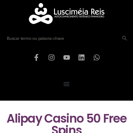
SEARCH B
Search
for:
Alipay Casino 50 Free
Spins