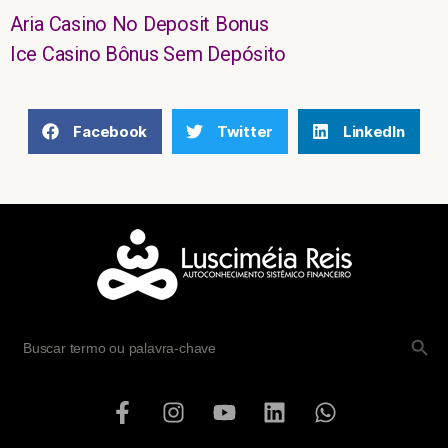
Aria Casino No Deposit Bonus
Ice Casino Bônus Sem Depósito
Facebook
Twitter
LinkedIn
SEARCH B
Search
for: