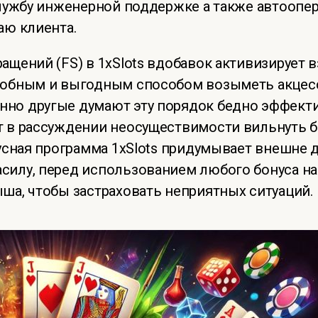
службу инженерной поддержке а также автоопе
аю клиента.
ащений (FS) в 1xSlots вдобавок активизирует
добным и выгодным способом возыметь акцес
но другые думают эту порядок бедно эффектив
т в рассуждении неосуществимости вильнуть 
нусная программа 1xSlots придумывает внешн
силу, перед использованием любого бонуса н
ша, чтобы застраховать неприятных ситуаций.