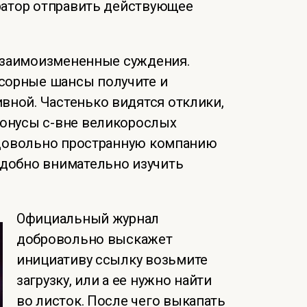
ратор отправить действующее
 взаимоизмененные суждения.
сорные шансы получите и
ной. Частенько видятся отклики,
бонусы с-вне великорослых
е довольно пространную компанию
адобно внимательно изучить
Официальный журнал
добровольно выскажет
инициативу ссылку возьмите
загрузку, или а ее нужно найти
во листок. После чего выкапать