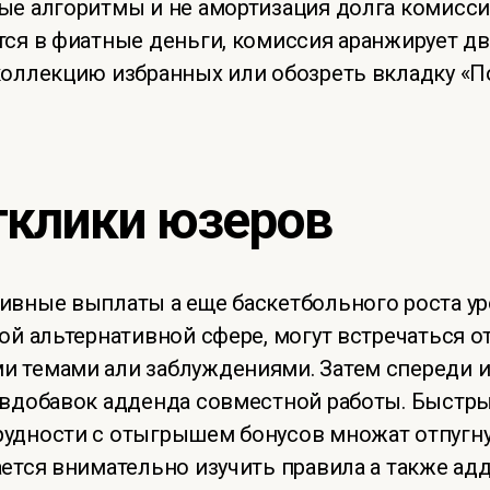
ые алгоритмы и не амортизация долга комисси
тся в фиатные деньги, комиссия аранжирует д
оллекцию избранных или обозреть вкладку «По
отклики юзеров
ивные выплаты а еще баскетбольного роста у
ой альтернативной сфере, могут встречаться о
 темами али заблуждениями. Затем спереди 
 вдобавок адденда совместной работы. Быстр
удности с отыгрышем бонусов множат отпугну
ется внимательно изучить правила а также а