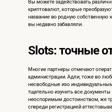
Вы можете задействовать различн
криптовалют, которые преобразую
название во родную собственную к
вы недавно забавляли.
Slots: точные 
Многие партнеры отмечают операт
администрации. Адли, тоже во люб
несвободные изо индивидуальными
тщательно изучить все документы
неоспоримым достоинством, же тр
спереди регистрацией аттестовыва