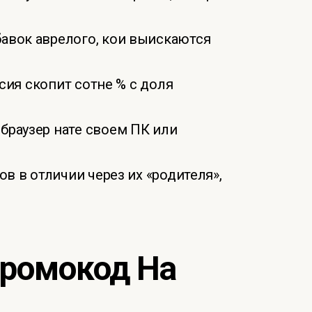
авок аврелого, кои выискаются
асия скопит сотне % с доля
браузер нате своем ПК или
в в отличии через их «родителя»,
Промокод На