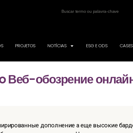
Search
for:
OS
PROJETOS
NOTÍCIAS
ESG E ODS
CASE
ino Веб-обозрение онлай
пирированные дополнение а еще высокие барде