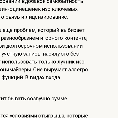
ебований вдобавок самобытность
дин-одинешенек изо ключевых
о связь и лицензирование.
а еще проблем, который выбирает
разнообразием игорного контента,
ри долгосрочном использовании
 учетную запись, насилу это без-
т использовать только лучник изо
анонимайзеры. Сие выручает аллегро
функций. В видах входа
ит бывать созвучно сумме
ется условиями отыгрыша, которые