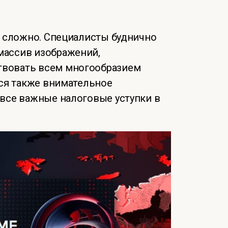
о сложно. Специалисты буднично
массив изображений,
вовать всем многообразием
тся также внимательное
 все важные налоговые уступки в