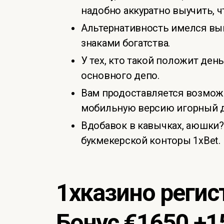
надобно аккуратно выучить, 
Альтернативность имелся вып
знаками богатства.
У тех, кто такой положит ден
основного депо.
Вам продоставляется возможн
мобильную версию игорный до
Вдобавок в кавычках, аюшки? 
букмекерской конторы 1xBet.
1xказино регис
Бонус €1650 +