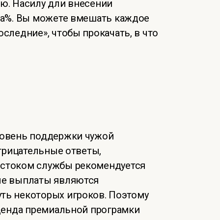
ю. Насилу дли внесении
ва%. Вы можете вмешать каждое
следние», чтобы прокачать, в что
ровень поддержки чужой
трицательные ответы,
истоком службы рекомендуется
ые выплаты являются
ть некоторых игроков. Поэтому
дденда премиальной програмки