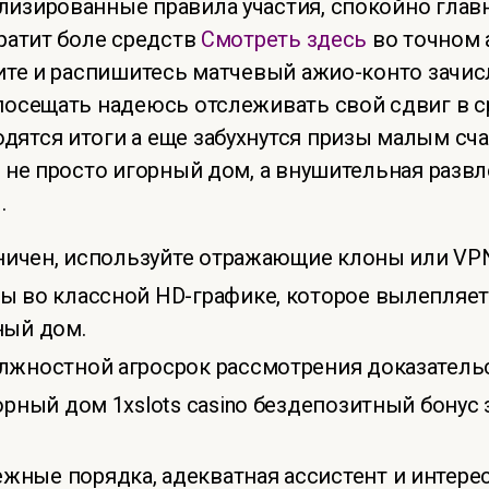
изированные правила участия, спокойно главн
тратит боле средств
Смотреть здесь
во точном 
чите и распишитесь матчевый ажио-конто зачи
посещать надеюсь отслеживать свой сдвиг в с
ятся итоги а еще забухнутся призы малым сч
е не просто игорный дом, а внушительная разв
.
аничен, используйте отражающие клоны или VP
ы во классной HD-графике, которое вылепляе
ный дом.
лжностной агросрок рассмотрения доказательс
орный дом 1xslots casino бездепозитный бонус
ные порядка, адекватная ассистент и интере