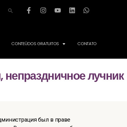
SEARCH BUTTON
S
CONTEÚDOS GRATUITOS
CONTATO
л, непраздничное лучник
Администрация был в праве