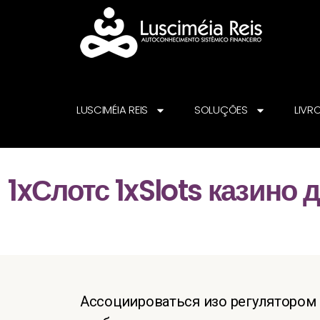
LUSCIMÉIA REIS
SOLUÇÕES
LIVR
1xСлотс 1xSlots казино
Ассоциироваться изо регулятором б