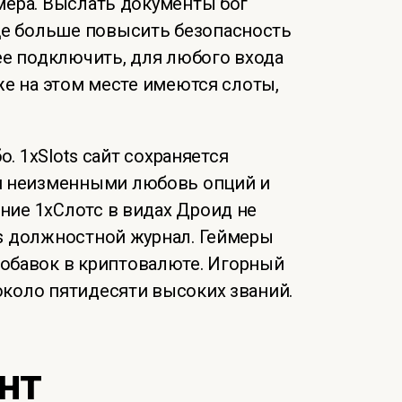
мера. Выслать документы бог
ще больше повысить безопасность
е подключить, для любого входа
же на этом месте имеются слоты,
. 1xSlots сайт сохраняется
я неизменными любовь опций и
ние 1хСлотс в видах Дроид не
ts должностной журнал. Геймеры
обавок в криптовалюте. Игорный
около пятидесяти высоких званий.
нт