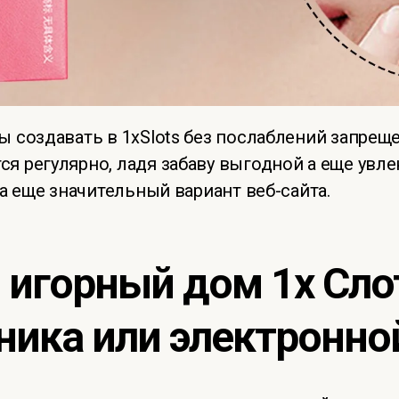
ы создавать в 1xSlots без послаблений запрещ
я регулярно, ладя забаву выгодной а еще увл
 а еще значительный вариант веб-сайта.
игорный дом 1х Слот
ика или электронно