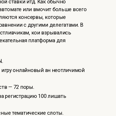
ой ставки итд. Как обычно
автомате или вмочит больше всего
сляются консервы, которые
равнении с другими делегатами. В
астливчикам, кои взрывались
лекательная платформа для
N.
т игру онлайновый ан неотличимой
тв — 72 поры.
 за регистрацию 100 лишать
сные тематические слоты.