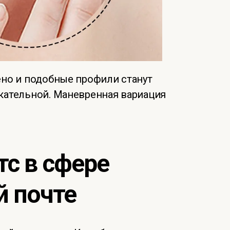
ено и подобные профили станут
екательной. Маневренная вариация
с в сфере
й почте