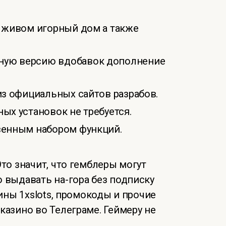
о живом игорный дом а также
лную версию вдобавок дополнение
из официальных сайтов разрабов.
ых установок не требуется.
овенным набором функций.
то значит, что гемблеры могут
 выдавать на-гора без подписку
ины 1xslots, промокоды и прочие
азино во Телеграме. Геймеру не