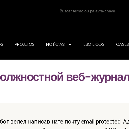
Search
for:
OS
PROJETOS
NOTÍCIAS
ESG E ODS
CASE
 должностной веб-журна
ог велел написав нате почту email protected. 