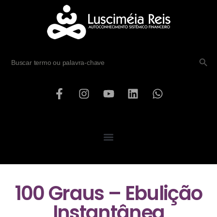
SEARCH B
Search
for:
100 Graus – Ebulição
Instantânea